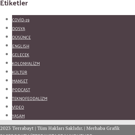
Etiketler
COVID-19
DOSYA
DÜŞÜNCE
ENGLISH
GELECEK
KOLONYALİZM
KÜLTÜR
MANŞET
PODCAST
TEKNOFEODALİZM
VİDEO
YAŞAM
2023 Terrabayt | Tüm Hakları Saklıdır. | Merhaba Grafik