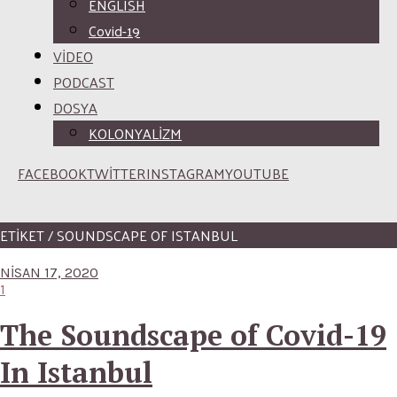
ENGLISH
Covid-19
VİDEO
PODCAST
DOSYA
KOLONYALİZM
FACEBOOK
TWITTER
INSTAGRAM
YOUTUBE
ETİKET / SOUNDSCAPE OF ISTANBUL
NISAN 17, 2020
1
The Soundscape of Covid-19
In Istanbul