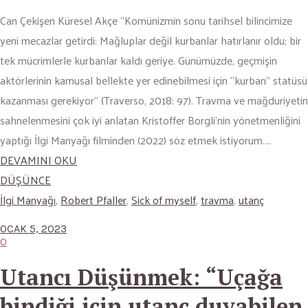
Can Çekişen Küresel Akçe “Komünizmin sonu tarihsel bilincimize
yeni mecazlar getirdi: Mağluplar değil kurbanlar hatırlanır oldu; bir
tek mücrimlerle kurbanlar kaldı geriye. Günümüzde, geçmişin
aktörlerinin kamusal bellekte yer edinebilmesi için “kurban” statüsü
kazanması gerekiyor” (Traverso, 2018: 97). Travma ve mağduriyetin
sahnelenmesini çok iyi anlatan Kristoffer Borgli’nin yönetmenliğini
yaptığı İlgi Manyağı filminden (2022) söz etmek istiyorum....
DEVAMINI OKU
DÜŞÜNCE
İlgi Manyağı
,
Robert Pfaller
,
Sick of myself
,
travma
,
utanç
OCAK 5, 2023
0
Utancı Düşünmek: “Uçağa
bindiği için utanç duyabilen