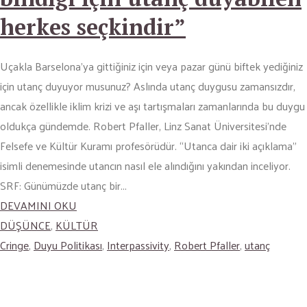
herkes seçkindir”
Uçakla Barselona’ya gittiğiniz için veya pazar günü biftek yediğiniz
için utanç duyuyor musunuz? Aslında utanç duygusu zamansızdır,
ancak özellikle iklim krizi ve aşı tartışmaları zamanlarında bu duygu
oldukça gündemde. Robert Pfaller, Linz Sanat Üniversitesi’nde
Felsefe ve Kültür Kuramı profesörüdür. “Utanca dair iki açıklama”
isimli denemesinde utancın nasıl ele alındığını yakından inceliyor.
SRF: Günümüzde utanç bir...
DEVAMINI OKU
DÜŞÜNCE
,
KÜLTÜR
Cringe
,
Duyu Politikası
,
Interpassivity
,
Robert Pfaller
,
utanç