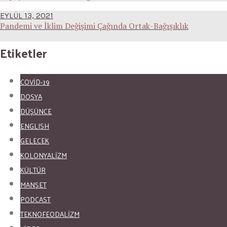
EYLÜL 13, 2021
Pandemi ve İklim Değişimi Çağında Ortak-Bağışıklık
Etiketler
COVID-19
DOSYA
DÜŞÜNCE
ENGLISH
GELECEK
KOLONYALİZM
KÜLTÜR
MANŞET
PODCAST
TEKNOFEODALİZM