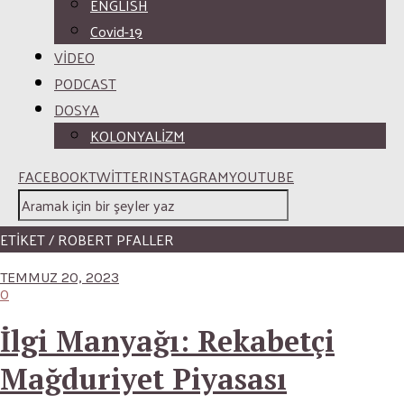
ENGLISH
Covid-19
VİDEO
PODCAST
DOSYA
KOLONYALİZM
FACEBOOK
TWITTER
INSTAGRAM
YOUTUBE
ETİKET / ROBERT PFALLER
TEMMUZ 20, 2023
0
İlgi Manyağı: Rekabetçi
Mağduriyet Piyasası