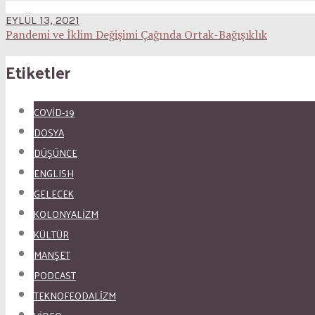
EYLÜL 13, 2021
Pandemi ve İklim Değişimi Çağında Ortak-Bağışıklık
Etiketler
COVID-19
DOSYA
DÜŞÜNCE
ENGLISH
GELECEK
KOLONYALİZM
KÜLTÜR
MANŞET
PODCAST
TEKNOFEODALİZM