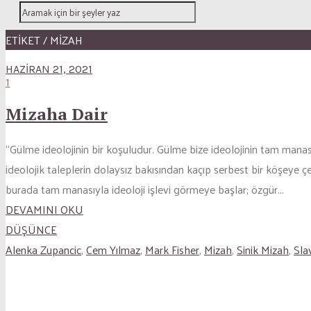
ETİKET / MIZAH
HAZIRAN 21, 2021
1
Mizaha Dair
“Gülme ideolojinin bir koşuludur. Gülme bize ideolojinin tam manası
ideolojik taleplerin dolaysız bakısından kaçıp serbest bir köşeye ç
burada tam manasıyla ideoloji işlevi görmeye başlar; özgür...
DEVAMINI OKU
DÜŞÜNCE
Alenka Zupancic
,
Cem Yılmaz
,
Mark Fisher
,
Mizah
,
Sinik Mizah
,
Sla