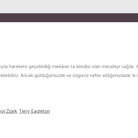
yla harekete geçebildiği mekânın ta kendisi olan mesafeyi sağlar. An
ekilebiliriz. Ancak güldüğümüzde ve özgürce nefes aldığımızdadır ki i
voj Zizek
,
Terry Eagleton