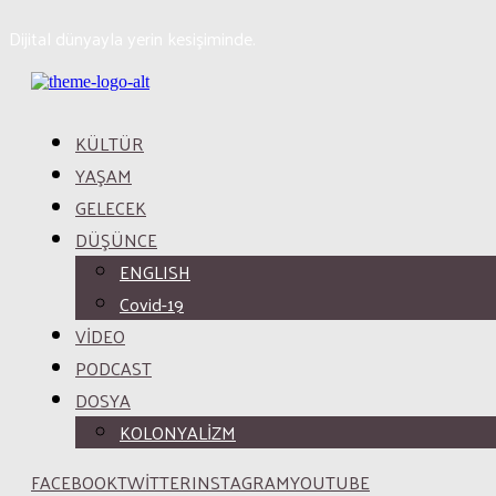
Dijital dünyayla yerin kesişiminde.
KÜLTÜR
YAŞAM
GELECEK
DÜŞÜNCE
ENGLISH
Covid-19
VİDEO
PODCAST
DOSYA
KOLONYALİZM
FACEBOOK
TWITTER
INSTAGRAM
YOUTUBE