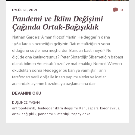
EYLÜL 13, 2021
0
Pandemi ve İklim Değişimi
Çağında Ortak-Bağışıklık
Nathan Gardels: Alman filozof Martin Heidegger’ın daha
1960’larda sibernetiğin gelişinin Batı metafiziğinin sonu
olduğunu söylemesi meşhurdur. Bundan kastı neydi? Ne
ölçüde ona katılıyorsunuz? Peter Sloterdijk: Sibernetiğin babası
olarak bilinen Amerikalı filozof ve matematikçi Norbert Wiener’ı
okuduktan sonra Heidegger bu kanıya varmıştır. Tanrı
tarafından verili doğa ile insan yapımı aletler ve icatlar
arasındaki ayrımın bozulmaya başlamasına dair...
DEVAMINI OKU
DÜŞÜNCE
,
YAŞAM
antropoteknik
,
Heidegger
,
iklim değişimi
,
Karl Jaspers
,
koronavirüs
,
ortak bağışıklık
,
pandemi
,
Sloterdijk
,
Yapay Zeka