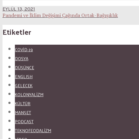
EYLÜL 13, 2021
Pandemi ve İklim Değişimi Çağında Ortak-Bağışıklık
Etiketler
COVID-19
DOSYA
DÜŞÜNCE
ENGLISH
GELECEK
KOLONYALİZM
KÜLTÜR
MANŞET
PODCAST
TEKNOFEODALİZM