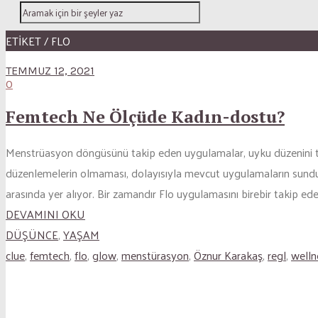
ETİKET / FLO
TEMMUZ 12, 2021
0
Femtech Ne Ölçüde Kadın-dostu?
Menstrüasyon döngüsünü takip eden uygulamalar, uyku düzenini tak
düzenlemelerin olmaması, dolayısıyla mevcut uygulamaların sunduğu 
arasında yer alıyor. Bir zamandır Flo uygulamasını birebir takip eden
DEVAMINI OKU
DÜŞÜNCE
,
YAŞAM
clue
,
femtech
,
flo
,
glow
,
menstürasyon
,
Öznur Karakaş
,
regl
,
welln