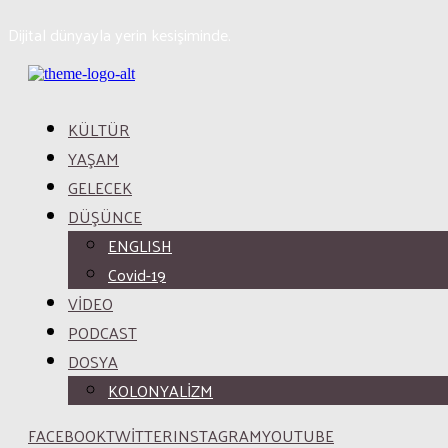
Dijital dünyayla yerin kesişiminde.
KÜLTÜR
YAŞAM
GELECEK
DÜŞÜNCE
ENGLISH
Covid-19
VİDEO
PODCAST
DOSYA
KOLONYALİZM
FACEBOOK
TWITTER
INSTAGRAM
YOUTUBE