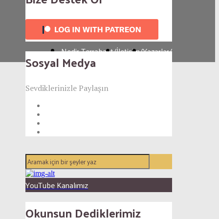
Nedir Terrabayt
/
İletişim
/
Yazarlar
/
Sosyal Medya
Sevdiklerinizle Paylaşın
YouTube Kanalımız
Okunsun Dediklerimiz