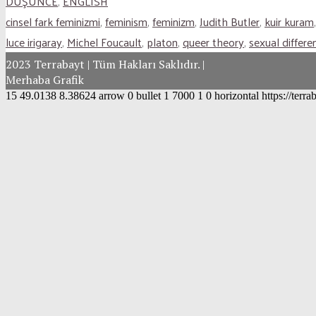
DÜŞÜNCE
,
ENGLISH
cinsel fark feminizmi
,
feminism
,
feminizm
,
Judith Butler
,
kuir kuram
,
luce irigaray
,
Michel Foucault
,
platon
,
queer theory
,
sexual differe
2023 Terrabayt | Tüm Hakları Saklıdır. |
Merhaba Grafik
15
49.0138
8.38624
arrow
0
bullet
1
7000
1
0
horizontal
https://terr