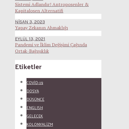
Sistemi Adlandır! Antroposenler &
Kapitalosen Alternatifi
NISAN 3, 2023
Yapay Zekanın Ahmaklığı
EYLÜL 13, 2021
Pandemi ve İklim Değişimi Çağında
Ortak-Bağışıklık
Etiketler
COVID-19
DOSYA
DÜŞÜNCE
ENGLISH
GELECEK
KOLONYALİZM