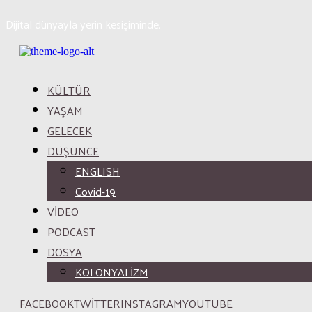
Dijital dünyayla yerin kesişiminde.
KÜLTÜR
YAŞAM
GELECEK
DÜŞÜNCE
ENGLISH
Covid-19
VİDEO
PODCAST
DOSYA
KOLONYALİZM
FACEBOOK
TWITTER
INSTAGRAM
YOUTUBE