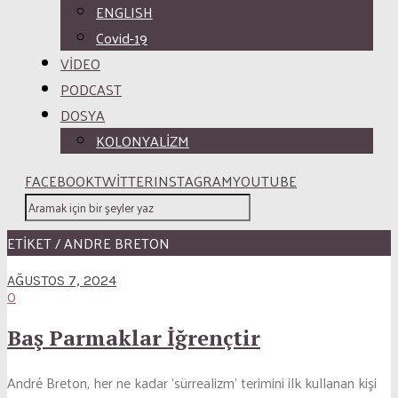
ENGLISH
Covid-19
VİDEO
PODCAST
DOSYA
KOLONYALİZM
FACEBOOK
TWITTER
INSTAGRAM
YOUTUBE
ETİKET / ANDRE BRETON
AĞUSTOS 7, 2024
0
Baş Parmaklar İğrençtir
André Breton, her ne kadar ‘sürrealizm’ terimini ilk kullanan kişi