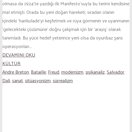
olmasa da 1924’te yazdığı ilk Manifesto‘suyla bu terimi kendisine
mal etmişti. Orada bu yeni doğan hareketi, sıradan olanın
içindeki ‘harikulade’yi keşfetmek ve rüya görmenin ve uyanmanın
‘gelecekteki çözümüne’ doğru çalışmak için bir ‘arayış’ olarak
tanımladı. Bu yüce hedef yeterince yeni olsa da oyunbaz şans
operasyonları...
DEVAMINI OKU
KÜLTÜR
Andre Breton
,
Bataille
,
Freud
,
modernizm
,
psikanaliz
,
Salvador
Dali
,
sanat
,
sitüasyonizm
,
sürrealizm