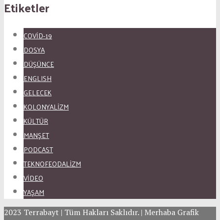
Etiketler
COVID-19
DOSYA
DÜŞÜNCE
ENGLISH
GELECEK
KOLONYALİZM
KÜLTÜR
MANŞET
PODCAST
TEKNOFEODALİZM
VİDEO
YAŞAM
2023 Terrabayt | Tüm Hakları Saklıdır. | Merhaba Grafik