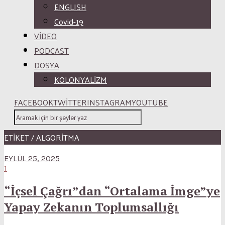
ENGLISH
Covid-19
VİDEO
PODCAST
DOSYA
KOLONYALİZM
FACEBOOK
TWITTER
INSTAGRAM
YOUTUBE
ETİKET / ALGORITMA
EYLÜL 25, 2025
1
“İçsel Çağrı”dan “Ortalama İmge”ye
Yapay Zekanın Toplumsallığı