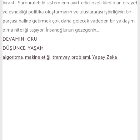
bıraktı. Sürdürülebilir sistemlerin ayırt edici özellikleri olan dirayet
ve esnekliği politika oluşturmanın ve uluslararası işbirliğinin bir
parçası haline getirmek çok daha gelecek vadeden bir yaklaşım
olma niteliği taşıyor. İnsanoğlunun gezegenin...
DEVAMINI OKU
DÜŞÜNCE
,
YAŞAM
algoritma
,
makine etiği
,
tramvay problemi
,
Yapay Zeka