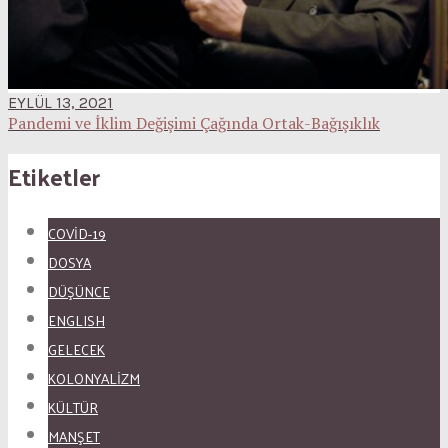
EYLÜL 13, 2021
Pandemi ve İklim Değişimi Çağında Ortak-Bağışıklık
Etiketler
COVID-19
DOSYA
DÜŞÜNCE
ENGLISH
GELECEK
KOLONYALİZM
KÜLTÜR
MANŞET