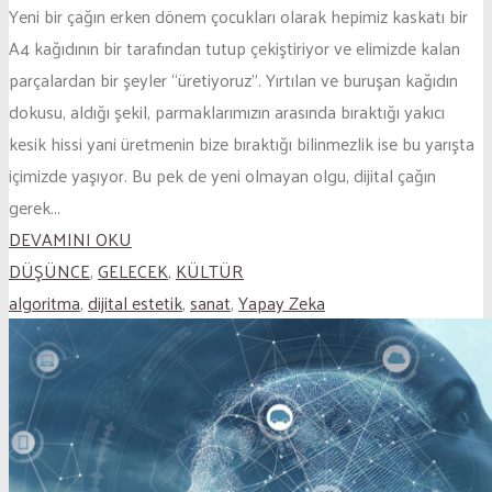
Yeni bir çağın erken dönem çocukları olarak hepimiz kaskatı bir
A4 kağıdının bir tarafından tutup çekiştiriyor ve elimizde kalan
parçalardan bir şeyler “üretiyoruz”. Yırtılan ve buruşan kağıdın
dokusu, aldığı şekil, parmaklarımızın arasında bıraktığı yakıcı
kesik hissi yani üretmenin bize bıraktığı bilinmezlik ise bu yarışta
içimizde yaşıyor. Bu pek de yeni olmayan olgu, dijital çağın
gerek...
DEVAMINI OKU
DÜŞÜNCE
,
GELECEK
,
KÜLTÜR
algoritma
,
dijital estetik
,
sanat
,
Yapay Zeka