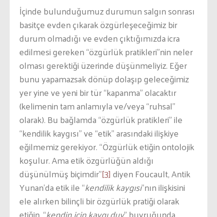
İçinde bulunduğumuz durumun salgın sonrası
basitçe evden çıkarak özgürleşeceğimiz bir
durum olmadığı ve evden çıktığımızda icra
edilmesi gereken “özgürlük pratikleri”nin neler
olması gerektiği üzerinde düşünmeliyiz. Eğer
bunu yapamazsak dönüp dolaşıp geleceğimiz
yer yine ve yeni bir tür “kapanma” olacaktır
(kelimenin tam anlamıyla ve/veya “ruhsal”
olarak). Bu bağlamda “özgürlük pratikleri” ile
“kendilik kaygısı” ve “etik” arasındaki ilişkiye
eğilmemiz gerekiyor. “Özgürlük etiğin ontolojik
koşulur. Ama etik özgürlüğün aldığı
düşünülmüş biçimdir”
[3]
diyen Foucault, Antik
Yunan’da etik ile “
kendilik kaygısı
”nın ilişkisini
ele alırken bilinçli bir özgürlük pratiği olarak
etiğin, “
kendin için kaygı duy
” buyruğunda