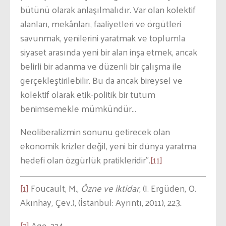
bütünü olarak anlaşılmalıdır. Var olan kolektif
alanları, mekânları, faaliyetleri ve örgütleri
savunmak, yenilerini yaratmak ve toplumla
siyaset arasında yeni bir alan inşa etmek, ancak
belirli bir adanma ve düzenli bir çalışma ile
gerçekleştirilebilir. Bu da ancak bireysel ve
kolektif olarak etik-politik bir tutum
benimsemekle mümkündür…
Neoliberalizmin sonunu getirecek olan
ekonomik krizler değil, yeni bir dünya yaratma
hedefi olan özgürlük pratikleridir”.
[11]
[1]
Foucault, M.,
Özne ve iktidar
, (I. Ergüden, O.
Akınhay, Çev.), (İstanbul: Ayrıntı, 2011), 223
.
[2]
Age, 224.