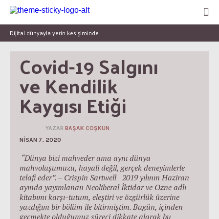
Dijital dünyayla yerin kesişiminde.
Covid-19 Salgını 
ve Kendilik 
Kaygısı Etiği
YAZAR
BAŞAK COŞKUN
NISAN 7, 2020
“Dünya bizi mahveder ama aynı dünya
mahvoluşumuzu, hayali değil, gerçek deneyimlerle
telafi eder”. – Crispin Sartwell 2019 yılının Haziran
ayında yayımlanan Neoliberal İktidar ve Özne adlı
kitabımı karşı-tutum, eleştiri ve özgürlük üzerine
yazdığım bir bölüm ile bitirmiştim. Bugün, içinden
geçmekte olduğumuz süreci dikkate alarak bu