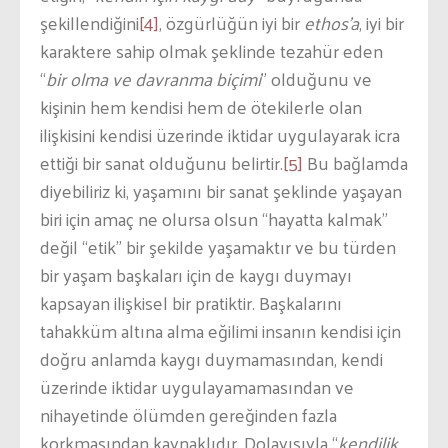
şekillendiğini
[4]
, özgürlüğün iyi bir
ethos’a
, iyi bir
karaktere sahip olmak şeklinde tezahür eden
“
bir olma ve davranma biçimi
” olduğunu ve
kişinin hem kendisi hem de ötekilerle olan
ilişkisini kendisi üzerinde iktidar uygulayarak icra
ettiği bir sanat olduğunu belirtir.
[5]
Bu bağlamda
diyebiliriz ki, yaşamını bir sanat şeklinde yaşayan
biri için amaç ne olursa olsun “hayatta kalmak”
değil “etik” bir şekilde yaşamaktır ve bu türden
bir yaşam başkaları için de kaygı duymayı
kapsayan ilişkisel bir pratiktir. Başkalarını
tahakküm altına alma eğilimi insanın kendisi için
doğru anlamda kaygı duymamasından, kendi
üzerinde iktidar uygulayamamasından ve
nihayetinde ölümden gereğinden fazla
korkmasından kaynaklıdır. Dolayısıyla “
kendilik