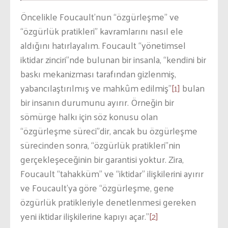
Öncelikle Foucault’nun “özgürleşme” ve
“özgürlük pratikleri” kavramlarını nasıl ele
aldığını hatırlayalım. Foucault “yönetimsel
iktidar zinciri”nde bulunan bir insanla, “kendini bir
baskı mekanizması tarafından gizlenmiş,
yabancılaştırılmış ve mahkûm edilmiş”
[1]
bulan
bir insanın durumunu ayırır. Örneğin bir
sömürge halkı için söz konusu olan
“özgürleşme süreci”dir, ancak bu özgürleşme
sürecinden sonra, “özgürlük pratikleri”nin
gerçekleşeceğinin bir garantisi yoktur. Zira,
Foucault “tahakküm” ve “iktidar” ilişkilerini ayırır
ve Foucault’ya göre “özgürleşme, gene
özgürlük pratikleriyle denetlenmesi gereken
yeni iktidar ilişkilerine kapıyı açar.”
[2]