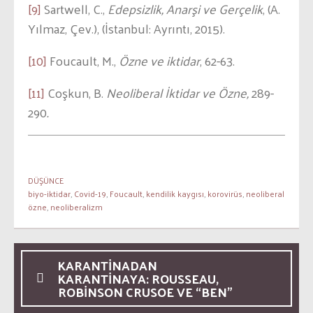
[9]
Sartwell, C.,
Edepsizlik, Anarşi ve Gerçelik
, (A.
Yılmaz, Çev.), (İstanbul: Ayrıntı, 2015).
[10]
Foucault, M.,
Özne ve iktidar
, 62-63.
[11]
Coşkun, B.
Neoliberal İktidar ve Özne,
289-
290
.
DÜŞÜNCE
biyo-iktidar
,
Covid-19
,
Foucault
,
kendilik kaygısı
,
korovirüs
,
neoliberal
özne
,
neoliberalizm
KARANTINADAN
KARANTINAYA: ROUSSEAU,
ROBINSON CRUSOE VE “BEN”