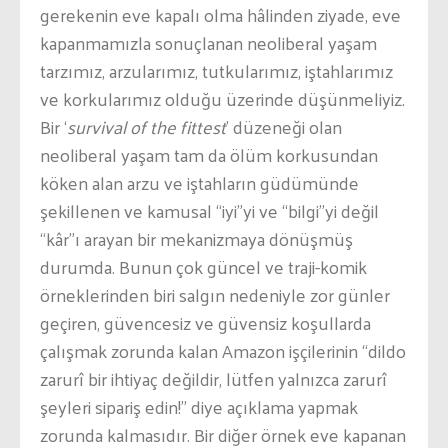
gerekenin eve kapalı olma hâlinden ziyade, eve
kapanmamızla sonuçlanan neoliberal yaşam
tarzımız, arzularımız, tutkularımız, iştahlarımız
ve korkularımız olduğu üzerinde düşünmeliyiz.
Bir ‘
survival of the fittest
’ düzeneği olan
neoliberal yaşam tam da ölüm korkusundan
köken alan arzu ve iştahların güdümünde
şekillenen ve kamusal “iyi”yi ve “bilgi”yi değil
“kâr”ı arayan bir mekanizmaya dönüşmüş
durumda. Bunun çok güncel ve traji-komik
örneklerinden biri salgın nedeniyle zor günler
geçiren, güvencesiz ve güvensiz koşullarda
çalışmak zorunda kalan Amazon işçilerinin “dildo
zarurî bir ihtiyaç değildir, lütfen yalnızca zarurî
şeyleri sipariş edin!” diye açıklama yapmak
zorunda kalmasıdır. Bir diğer örnek eve kapanan