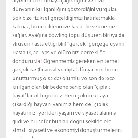
diyelim) kurtulmaya çağırdığını ve bize
dünyanın kırılganlığını gösterdiğini vurgular.
Şok bize fiziksel gerçekliğimizi hatırlatmakla
kalmaz, bunu iliklerimize kadar hissetmemizi
sağlar. Ayağına bowling topu düşüren biri (ya da
virüsün hasta ettiği biri) “gerçek” gerçeğe uyanır.
Hastalık, acı, yas ve ölüm bizi gerçekliğe
döndürür.
[9]
Öğrenmemiz gereken en temel
gerçek ise (finansal ve dijital dünya bize bunu
unutturmuş olsa da) ölümlü ve son derece
kırılgan olan bir bedene sahip olan “çıplak
hayat”lar olduğumuz. Hem şokun ortaya
çıkardığı hayvani yanımız hem de “çıplak
hayatımız” yeniden yaşam ve siyaset alanına
girdi ve bu sefer bunları doğru şekilde ele
almalı, siyaseti ve ekonomiyi dönüştürmelerini