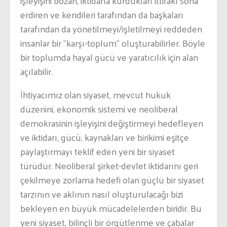
işleyişini bozan, iktidarla kurdukları ittifakı sona
erdiren ve kendileri tarafından da başkaları
tarafından da yönetilmeyi/işletilmeyi reddeden
insanlar bir “karşı-toplum” oluşturabilirler. Böyle
bir toplumda hayal gücü ve yaratıcılık için alan
açılabilir.
İhtiyacımız olan siyaset, mevcut hukuk
düzenini, ekonomik sistemi ve neoliberal
demokrasinin işleyişini değiştirmeyi hedefleyen
ve iktidarı, gücü, kaynakları ve birikimi eşitçe
paylaştırmayı teklif eden yeni bir siyaset
türüdür. Neoliberal şirket-devlet iktidarını geri
çekilmeye zorlama hedefi olan güçlü bir siyaset
tarzının ve aklının nasıl oluşturulacağı bizi
bekleyen en büyük mücadelelerden biridir. Bu
yeni siyaset, bilinçli bir örgütlenme ve çabalar