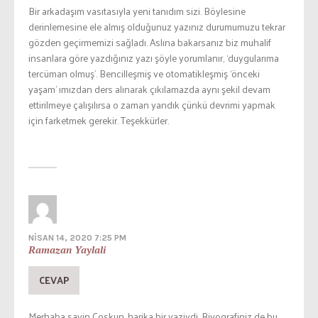
Bir arkadaşım vasıtasıyla yeni tanıdım sizi. Böylesine
derinlemesine ele almış olduğunuz yazınız durumumuzu tekrar
gözden geçirmemizi sağladı. Aslına bakarsanız biz muhalif
insanlara göre yazdığınız yazı şöyle yorumlanır, ‘duygularıma
tercüman olmuş’. Bencilleşmiş ve otomatikleşmiş ‘önceki
yaşam’ ımızdan ders alınarak çıkılamazda aynı şekil devam
ettirilmeye çalışılırsa o zaman yandık çünkü devrimi yapmak
için farketmek gerekir. Teşekkürler.
NISAN 14, 2020 7:25 PM
Ramazan Yaylali
CEVAP
Merhaba sayin Coskun, harika bir yaziydi. Biyografiniz de bu