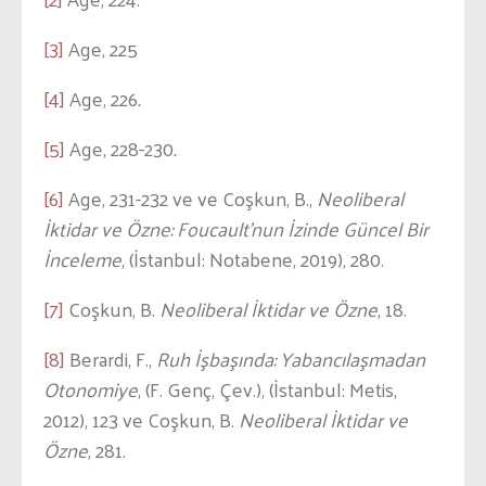
[3]
Age, 225
[4]
Age, 226
.
[5]
Age, 228-230
.
[6]
Age, 231-232 ve ve Coşkun, B.,
Neoliberal
İktidar ve Özne: Foucault’nun İzinde Güncel Bir
İnceleme
, (İstanbul: Notabene, 2019), 280.
[7]
Coşkun, B.
Neoliberal İktidar ve Özne
, 18.
[8]
Berardi, F.,
Ruh İşbaşında: Yabancılaşmadan
Otonomiye
, (F. Genç, Çev.), (İstanbul: Metis,
2012), 123 ve Coşkun, B.
Neoliberal İktidar ve
Özne
, 281.