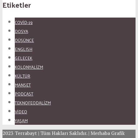
Etiketler
COVID-19
DOSYA
DÜŞÜNCE
ENGLISH
GELECEK
KOLONYALİZM
KÜLTÜR
MANŞET
PODCAST
TEKNOFEODALİZM
VİDEO
YAŞAM
2023 Terrabayt | Tüm Hakları Saklıdır. | Merhaba Grafik