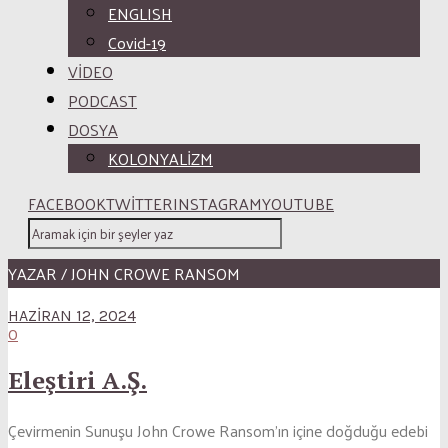
ENGLISH
Covid-19
VİDEO
PODCAST
DOSYA
KOLONYALİZM
FACEBOOK
TWITTER
INSTAGRAM
YOUTUBE
YAZAR / JOHN CROWE RANSOM
HAZIRAN 12, 2024
0
Eleştiri A.Ş.
Çevirmenin Sunuşu John Crowe Ransom’ın içine doğduğu edebi