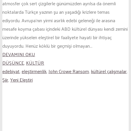
atmosfer çok sert çizgilerle günümüzden ayrılsa da önemli
noktalarda Türkçe yazının şu an yaşadığı krizlere temas
ediyordu. Avrupa’nın yirmi asırlık edebi geleneği ile arasına
mesafe koyma çabası içindeki ABD kültürel dünyası kendi zemini
üzerinde yükselen eleştirel bir faaliyete hayati bir ihtiyaç
duyuyordu. Henüz köklü bir geçmişi olmayan...
DEVAMINI OKU
DÜŞÜNCE
,
KÜLTÜR
edebiyat
,
eleştirmenlik
,
John Crowe Ransom
,
kültürel çalışmalar
,
Şiir
,
Yeni Eleştiri