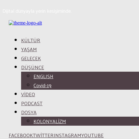
Dijital dünyayla yerin kesişiminde.
KÜLTÜR
YAŞAM
GELECEK
DÜŞÜNCE
ENGLISH
Covid-19
VİDEO
PODCAST
DOSYA
KOLONYALİZM
FACEBOOK
TWITTER
INSTAGRAM
YOUTUBE