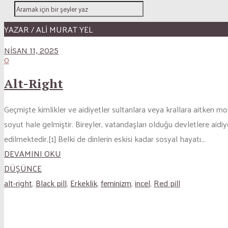
YAZAR / ALI MURAT YEL
NISAN 11, 2025
0
Alt-Right
Geçmişte kimlikler ve aidiyetler sultanlara veya krallara aitken mo
soyut hale gelmiştir. Bireyler, vatandaşları olduğu devletlere aidi
edilmektedir.[1] Belki de dinlerin eskisi kadar sosyal hayatı...
DEVAMINI OKU
DÜŞÜNCE
alt-right
,
Black pill
,
Erkeklik
,
feminizm
,
incel
,
Red pill