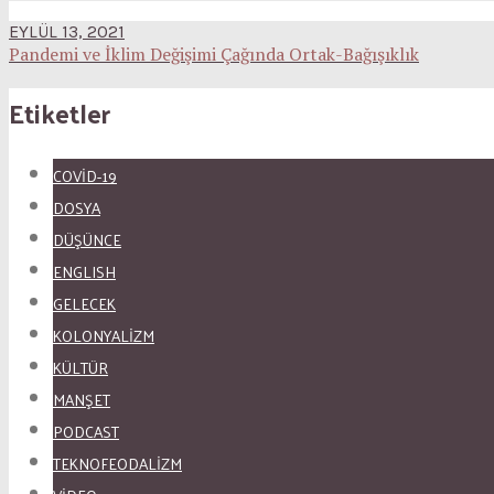
EYLÜL 13, 2021
Pandemi ve İklim Değişimi Çağında Ortak-Bağışıklık
Etiketler
COVID-19
DOSYA
DÜŞÜNCE
ENGLISH
GELECEK
KOLONYALİZM
KÜLTÜR
MANŞET
PODCAST
TEKNOFEODALİZM