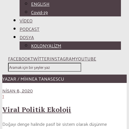
ENGLISH
Covid-19
VİDEO
PODCAST
DOSYA
KOLONYALİZM
FACEBOOK
TWITTER
INSTAGRAM
YOUTUBE
YAZAR / MIHNEA TANASESCU
NISAN 8, 2020
1
Viral Politik Ekoloji
Doğayı denge halinde pasif bir sistem olarak düşünme