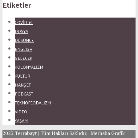
Etiketler
COVID-19
DOSYA
DÜŞÜNCE
ENGLISH
GELECEK
KOLONYALİZM
KÜLTÜR
MANŞET
PODCAST
TEKNOFEODALİZM
VİDEO
YAŞAM
2023 Terrabayt | Tüm Hakları Saklıdır. | Merhaba Grafik