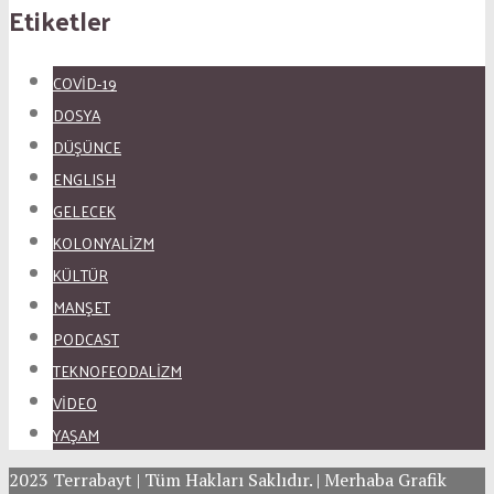
Etiketler
COVID-19
DOSYA
DÜŞÜNCE
ENGLISH
GELECEK
KOLONYALİZM
KÜLTÜR
MANŞET
PODCAST
TEKNOFEODALİZM
VİDEO
YAŞAM
2023 Terrabayt | Tüm Hakları Saklıdır. | Merhaba Grafik