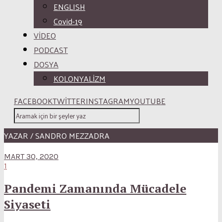
ENGLISH
Covid-19
VİDEO
PODCAST
DOSYA
KOLONYALİZM
FACEBOOK
TWITTER
INSTAGRAM
YOUTUBE
YAZAR / SANDRO MEZZADRA
MART 30, 2020
1
Pandemi Zamanında Mücadele
Siyaseti