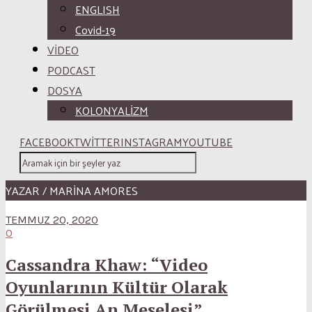
ENGLISH
Covid-19
VİDEO
PODCAST
DOSYA
KOLONYALİZM
FACEBOOK
TWITTER
INSTAGRAM
YOUTUBE
YAZAR / MARINA AMORES
TEMMUZ 20, 2020
0
Cassandra Khaw: “Video
Oyunlarının Kültür Olarak
Görülmesi An Meselesi”