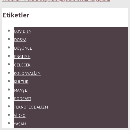
Etiketler
COVID-19
DOSYA
DÜŞÜNCE
ENGLISH
GELECEK
KOLONYALİZM
KÜLTÜR
MANŞET
PODCAST
TEKNOFEODALİZM
VİDEO
YAŞAM