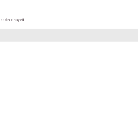
U
,
kadın cinayeti