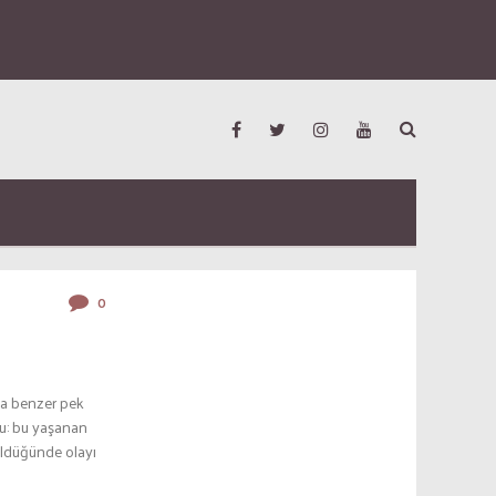
0
na benzer pek
u: bu yaşanan
rüldüğünde olayı