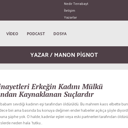
Nedir Terrabayt
İletişim
Yazarlar
VİDEO
PODCAST
DOSYA
YAZAR / MANON PIGNOT
nayetleri Erkeğin Kadını Mülkü
ndan Kaynaklanan Suçlardır
e babam sevdiği kadının eşi tarafından öldürüldü. Bu mahrem kaos elbette bu
ece biri ama basında bu konuya değinen ender haberler açıkça şöyle diyord
 buna şüphe yok. O halde, kadınlar eşleri veya eski partnerleri tarafından öldü
slerde neden hala “tutku...