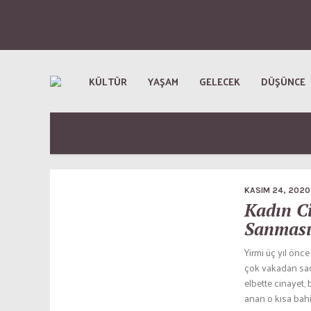
KÜLTÜR
YAŞAM
GELECEK
DÜŞÜNCE
KASIM 24, 2020
Kadın Ci
Sanması
Yirmi üç yıl önc
çok vakadan sad
elbette cinayet,
anan o kısa bahi