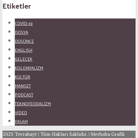
Etiketler
COVID-19
DOSYA
DÜŞÜNCE
ENGLISH
GELECEK
KOLONYALİZM
KÜLTÜR
MANŞET
PODCAST
TEKNOFEODALİZM
VİDEO
YAŞAM
2023 Terrabayt | Tüm Hakları Saklıdır. | Merhaba Grafik