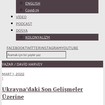
ENGLISH
Covid-19
VİDEO
PODCAST
DOSYA
KOLONYALİZM
FACEBOOK
TWITTER
INSTAGRAM
YOUTUBE
YAZAR / DAVID HARVEY
MART 1, 2022
1
Ukrayna’daki Son Gelişmeler
Üzerine