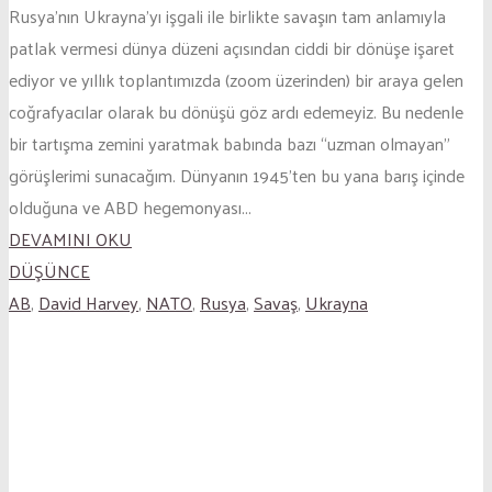
Rusya’nın Ukrayna’yı işgali ile birlikte savaşın tam anlamıyla
patlak vermesi dünya düzeni açısından ciddi bir dönüşe işaret
ediyor ve yıllık toplantımızda (zoom üzerinden) bir araya gelen
coğrafyacılar olarak bu dönüşü göz ardı edemeyiz. Bu nedenle
bir tartışma zemini yaratmak babında bazı “uzman olmayan”
görüşlerimi sunacağım. Dünyanın 1945’ten bu yana barış içinde
olduğuna ve ABD hegemonyası...
DEVAMINI OKU
DÜŞÜNCE
AB
,
David Harvey
,
NATO
,
Rusya
,
Savaş
,
Ukrayna