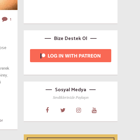
1
Bize Destek Ol
Rose
ürerek
irey,
i
Sosyal Medya
Sevdiklerinizle Paylaşın
or