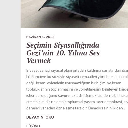
HAZIRAN 5, 2023
Seçimin Siyasallığında
Gezi’nin 10. Yılına Ses
Vermek
Siyaset sanatı, siyasal olanı ortadan kaldırma sanatından ibare
[1] Ranciere bu sözüyle siyaseti cemaatleri yönetme sanatı o
değil, insani eylemlerin uyuşmazlığının bir biçimi ve insan
topluluklarının toplanmasını ve yönetilmesini belirleyen kaide
istisnası olduğunu savunmaktadır. Demokrasi de, ne bir hük
etme biçimidir, ne de bir toplumsal yaşam tarzı; demokrasi, si
özneleri var eden özneleşme tarzıdır. Demokrasinin ikiden...
DEVAMINI OKU
DÜŞÜNCE