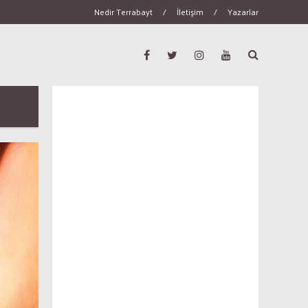
Nedir Terrabayt
/
İletişim
/
Yazarlar