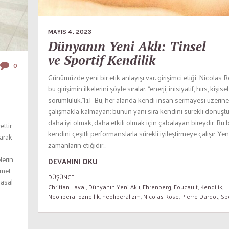
MAYIS 4, 2023
Dünyanın Yeni Aklı: Tinsel
ve Sportif Kendilik
0
Günümüzde yeni bir etik anlayışı var: girişimci etiği. Nicolas 
bu girişimin ilkelerini şöyle sıralar: “enerji, inisiyatif, hırs, kişisel
sorumluluk.”[1] Bu, her alanda kendi insan sermayesi üzerine
çalışmakla kalmayan; bunun yanı sıra kendini sürekli dönüşt
daha iyi olmak, daha etkili olmak için çabalayan bireydir. Bu b
ttir.
kendini çeşitli performanslarla sürekli iyileştirmeye çalışır. Yen
larak
zamanların etiğidir...
lerin
DEVAMINI OKU
ümet
DÜŞÜNCE
yasal
Chritian Laval
,
Dünyanın Yeni Aklı
,
Ehrenberg
,
Foucault
,
Kendilik
,
Neoliberal öznellik
,
neoliberalizm
,
Nicolas Rose
,
Pierre Dardot
,
Sp