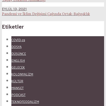
EYLÜL 13, 2021
Pandemi ve İklim Değişimi Çağında Ortak-Bağışıklık
Etiketler
COVID-19
DOSYA
DÜŞÜNCE
ENGLISH
GELECEK
KOLONYALİZM
KÜLTÜR
MANŞET
PODCAST
TEKNOFEODALİZM