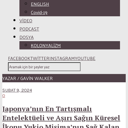
ENGLISH
Covid-19
VİDEO
PODCAST
DOSYA
KOLONYALİZM
FACEBOOK
TWITTER
INSTAGRAM
YOUTUBE
YAZAR / GAVIN WALKER
ŞUBAT 9, 2024
0
Japonya’nın En Tartışmalı
Entelektüeli ve Aşırı Sağın Küresel
İkonu Yukio Mişima’nın Sağ Kalan