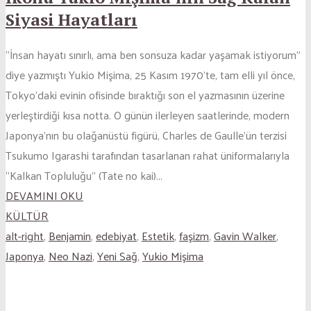
Siyasi Hayatları
“İnsan hayatı sınırlı, ama ben sonsuza kadar yaşamak istiyorum”
diye yazmıştı Yukio Mişima, 25 Kasım 1970’te, tam elli yıl önce,
Tokyo’daki evinin ofisinde bıraktığı son el yazmasının üzerine
yerleştirdiği kısa notta. O günün ilerleyen saatlerinde, modern
Japonya’nın bu olağanüstü figürü, Charles de Gaulle’ün terzisi
Tsukumo Igarashi tarafından tasarlanan rahat üniformalarıyla
“Kalkan Topluluğu” (Tate no kai)...
DEVAMINI OKU
KÜLTÜR
alt-right
,
Benjamin
,
edebiyat
,
Estetik
,
faşizm
,
Gavin Walker
,
Japonya
,
Neo Nazi
,
Yeni Sağ
,
Yukio Mişima