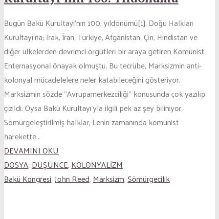
Bugün Bakü Kurultayı’nın 100. yıldönümü[1]. Doğu Halkları
Kurultayı’na; Irak, İran, Türkiye, Afganistan, Çin, Hindistan ve
diğer ülkelerden devrimci örgütleri bir araya getiren Komünist
Enternasyonal önayak olmuştu. Bu tecrübe, Marksizmin anti-
kolonyal mücadelelere neler katabileceğini gösteriyor.
Marksizmin sözde “Avrupamerkezciliği” konusunda çok yazılıp
çizildi. Oysa Bakü Kurultayı’yla ilgili pek az şey biliniyor.
Sömürgeleştirilmiş halklar, Lenin zamanında komünist
harekette...
DEVAMINI OKU
DOSYA
,
DÜŞÜNCE
,
KOLONYALİZM
Bakü Kongresi
,
John Reed
,
Marksizm
,
Sömürgecilik