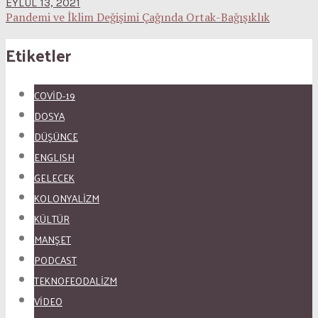
EYLÜL 13, 2021
Pandemi ve İklim Değişimi Çağında Ortak-Bağışıklık
Etiketler
COVID-19
DOSYA
DÜŞÜNCE
ENGLISH
GELECEK
KOLONYALİZM
KÜLTÜR
MANŞET
PODCAST
TEKNOFEODALİZM
VİDEO