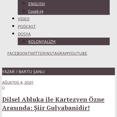
ENGLISH
Covid-19
VİDEO
PODCAST
DOSYA
KOLONYALİZM
FACEBOOK
TWITTER
INSTAGRAM
YOUTUBE
YAZAR / BARTU ŞANLI
AĞUSTOS 4, 2021
0
Dilsel Abluka ile Kartezyen Özne
Arasında: Şiir Gulyabanidir!