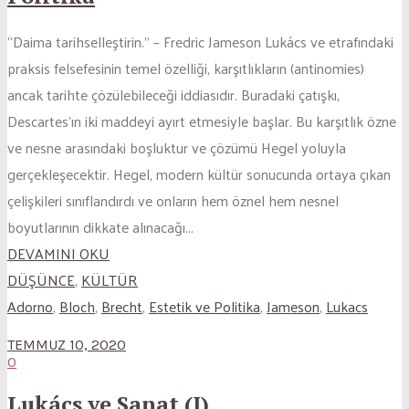
“Daima tarihselleştirin.” – Fredric Jameson Lukács ve etrafındaki
praksis felsefesinin temel özelliği, karşıtlıkların (antinomies)
ancak tarihte çözülebileceği iddiasıdır. Buradaki çatışkı,
Descartes’ın iki maddeyi ayırt etmesiyle başlar. Bu karşıtlık özne
ve nesne arasındaki boşluktur ve çözümü Hegel yoluyla
gerçekleşecektir. Hegel, modern kültür sonucunda ortaya çıkan
çelişkileri sınıflandırdı ve onların hem öznel hem nesnel
boyutlarının dikkate alınacağı...
DEVAMINI OKU
DÜŞÜNCE
,
KÜLTÜR
Adorno
,
Bloch
,
Brecht
,
Estetik ve Politika
,
Jameson
,
Lukacs
TEMMUZ 10, 2020
0
Lukács ve Sanat (I)