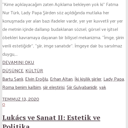
“Kime açıklayacağım zaten Açıklama bekleyen yok ki” Fatma
Nur Türk, Lady Papa Şiirden söz açıldığında mutlaka her
konuşmada yer alan bazı ifadeler vardır, yer yer kuvvetli yer yer
de metnin içinde dallanıp budaklanan sözsel, görsel ve işitsel
öbekleri kavramaya dayanan bir bilişsel mekanizma. “İmge, şiirin
verili estetiğidir”, “şiir, imge sanatıdır”. İmgeye dair bu sarsılmaz
duygu,...
DEVAMINI OKU
DÜŞÜNCE
,
KÜLTÜR
Bartu Şanlı
,
Elvin Eroğlu
,
Erhan Altan
,
İki kişilik şiirler
,
Lady Papa
,
Roma benim kalbim
,
şiir eleştirisi
,
Şiir Gulyabanidir
,
yak
TEMMUZ 13, 2020
0
Lukács ve Sanat II: Estetik ve
Politika