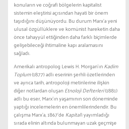
konuların ve coğrafi bölgelerin kapitalist
sistemin eleştirisi açısından hayati bir önem
taşıdığını düşünüyordu. Bu durum Marx’a yeni
ulusal özgüllüklere ve komünist hareketin daha
önce tahayyül ettiğinden daha farklı biçimlerde
gelişebileceği ihtimaline kapı aralamasını
sağladı.
Amerikalı antropolog Lewis H. Morgan’ın
Kadim
Toplum
(1877) adlı eserinin şerhli özetlerinden
ve ayrıca tarih, antropoloji metinlerine ilişkin
diğer notlardan oluşan
Etnoloji Defterleri
(1881)
adlı bu eser, Marx’ın yaşamının son döneminde
yaptığı incelemelerin en önemlilerindendir. Bu
çalışma Marx’a, 1867’de
Kapital
’i yayımladığı
sırada elinin altında bulunmayan uzak geçmişe