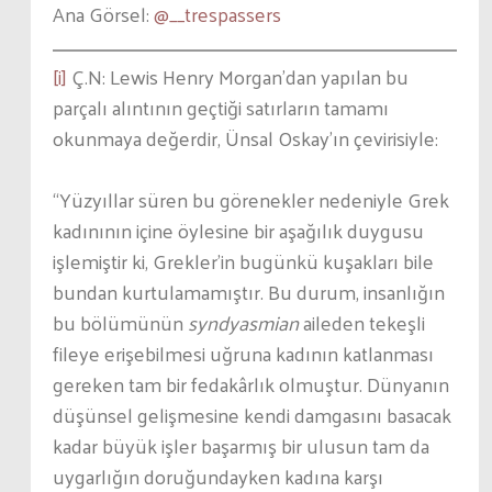
Ana Görsel:
@__trespassers
[i]
Ç.N: Lewis Henry Morgan’dan yapılan bu
parçalı alıntının geçtiği satırların tamamı
okunmaya değerdir, Ünsal Oskay’ın çevirisiyle:
“Yüzyıllar süren bu görenekler nedeniyle Grek
kadınının içine öy­lesine bir aşağılık duygusu
işlemiştir ki, Grekler’in bugünkü kuşakları bile
bundan kurtulamamıştır. Bu durum, insanlığın
bu bölümünün
syndyasmian
aileden tekeşli
fileye erişebilmesi uğruna kadının kat­lanması
gereken tam bir fedakârlık olmuştur. Dünyanın
düşünsel gelişmesine kendi damgasını basacak
kadar büyük işler başarmış bir ulusun tam da
uygarlığın doruğundayken kadına karşı