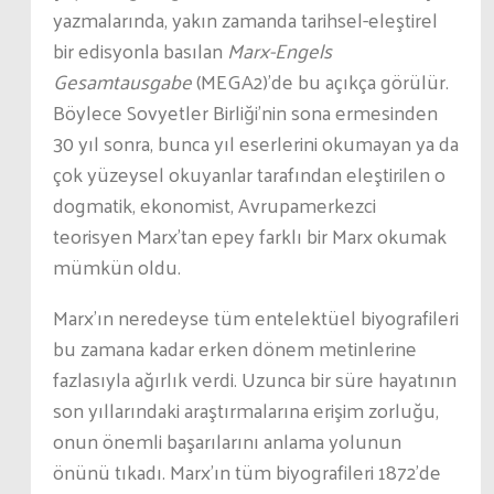
yazmalarında, yakın zamanda tarihsel-eleştirel
bir edisyonla basılan
Marx-Engels
Gesamtausgabe
(MEGA2)’de bu açıkça görülür.
Böylece Sovyetler Birliği’nin sona ermesinden
30 yıl sonra, bunca yıl eserlerini okumayan ya da
çok yüzeysel okuyanlar tarafından eleştirilen o
dogmatik, ekonomist, Avrupamerkezci
teorisyen Marx’tan epey farklı bir Marx okumak
mümkün oldu.
Marx’ın neredeyse tüm entelektüel biyografileri
bu zamana kadar erken dönem metinlerine
fazlasıyla ağırlık verdi. Uzunca bir süre hayatının
son yıllarındaki araştırmalarına erişim zorluğu,
onun önemli başarılarını anlama yolunun
önünü tıkadı. Marx’ın tüm biyografileri 1872’de