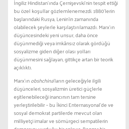
İngiliz Hindistan’ında Çernişevski’nin tespit ettiği
bu özel koşullar gözlemlenemezdi. 1880’lerin
başlarındaki Rusya, Lenin’in zamanında
olabilecek şeylerle karşılaştırılamazdı. Marx’ın
düşüncesindeki yeni unsur, daha önce
düşünmediği veya imkânsız olarak gördüğü
sosyalizme giden diğer olası yolları
düşünmesini sağlayan, gittikçe artan bir teorik
açıklıktı.
Marx’ın
obshchina
‘ların geleceğiyle ilgili
düşünceleri, sosyalizmin üretici güçlerle
eşitlenebileceği inancının tam tersine
yerleştirilebilir – bu İkinci Enternasyonal’de ve
sosyal demokrat partilerde mevcut olan
milliyetçi imalar ve sömürgeci sempatilerin
damgasını vurduğu bir anlayış. Benzer bir