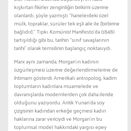
kışkırtan fikirler zenginliğin birikimi üzerine
olanlardı, şöyle yazmıştı “hanelerdeki özel
mülk, topraklar, sürüler tek eşli aile ile [birbirine
bağlıdır].” Tıpkı
Komünist
Manifesto’da (1848)
tartışıldığı gibi bu, tarihin “sınıf savaşlarının
tarihi” olarak temsilinin başlangıç noktasıydı.
Marx aynı zamanda, Morgan’ın kadının
özgürleşmesi üzerine değerlendirmelerine de
ihtimam gösterdi. Amerikalı antropolog, kadim
toplumların kadınlara muamelede ve
davranışlarda modernlerden çok daha ileride
olduğunu yazıyordu. Antik Yunan’da soy
çizgisinin kadından erkeğe geçmesi kadın
haklarına zarar vericiydi ve Morgan’ın bu
toplumsal model hakkındaki yargısı epey