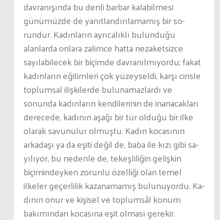
davranışında bu denli barbar kalabilmesi
günümüzde de yanıtlandırılamamış bir so­
rundur. Kadınların ayrıcalıklı bulunduğu
alanlarda onlara zalimce hatta nezaketsizce
sayılabilecek bir biçimde davranılmıyordu; fakat
kadınların eğitimleri çok yüzeyseldi, karşı cinsle
toplumsal ilişkilerde bulunamazlardı ve
sonunda kadınların kendilerinin de inanacakları
de­recede, kadının aşağı bir tür olduğu bir ilke
olarak savunulur olmuştu. Kadın kocasının
arkadaşı ya da eşiti değil de, baba ile kızı gibi sa­
yılıyor, bu nedenle de, tekeşliliğin gelişkin
biçimindeyken zorunlu özelliği olan temel
ilkeler geçerlilik kazanamamış bulunuyordu. Ka­
dının onur ve kişisel ve toplumsâl konum
bakımından kocasına eşit ol­ması gerekir.