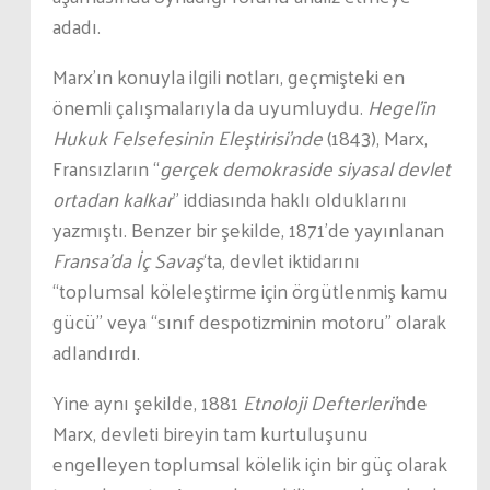
adadı.
Marx’ın konuyla ilgili notları, geçmişteki en
önemli çalışmalarıyla da uyumluydu.
Hegel’in
Hukuk Felsefesinin Eleştirisi’nde
(1843), Marx,
Fransızların “
gerçek demokraside siyasal devlet
ortadan kalkar
” iddiasında haklı olduklarını
yazmıştı. Benzer bir şekilde, 1871’de yayınlanan
Fransa’da İç Savaş
‘ta, devlet iktidarını
“toplumsal köleleştirme için örgütlenmiş kamu
gücü” veya “sınıf despotizminin motoru” olarak
adlandırdı.
Yine aynı şekilde, 1881
Etnoloji Defterleri’
nde
Marx, devleti bireyin tam kurtuluşunu
engelleyen toplumsal kölelik için bir güç olarak