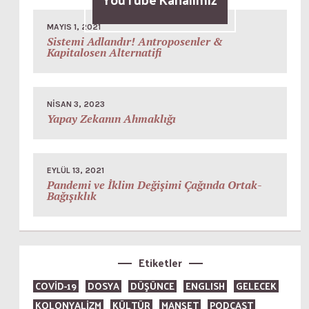
MAYIS 1, 2021
Sistemi Adlandır! Antroposenler &
Kapitalosen Alternatifi
NISAN 3, 2023
Yapay Zekanın Ahmaklığı
EYLÜL 13, 2021
Pandemi ve İklim Değişimi Çağında Ortak-
Bağışıklık
Etiketler
COVID-19
DOSYA
DÜŞÜNCE
ENGLISH
GELECEK
KOLONYALİZM
KÜLTÜR
MANŞET
PODCAST