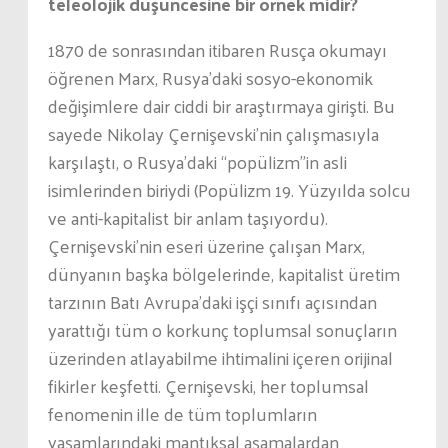
teleolojik düşüncesine bir örnek midir?
1870 de sonrasından itibaren Rusça okumayı
öğrenen Marx, Rusya’daki sosyo-ekonomik
değişimlere dair ciddi bir araştırmaya girişti. Bu
sayede Nikolay Çernişevski’nin çalışmasıyla
karşılaştı, o Rusya’daki “popülizm”in asli
isimlerinden biriydi (Popülizm 19. Yüzyılda solcu
ve anti-kapitalist bir anlam taşıyordu).
Çernişevski’nin eseri üzerine çalışan Marx,
dünyanın başka bölgelerinde, kapitalist üretim
tarzının Batı Avrupa’daki işçi sınıfı açısından
yarattığı tüm o korkunç toplumsal sonuçların
üzerinden atlayabilme ihtimalini içeren orijinal
fikirler keşfetti. Çernişevski, her toplumsal
fenomenin ille de tüm toplumların
yaşamlarındaki mantıksal aşamalardan