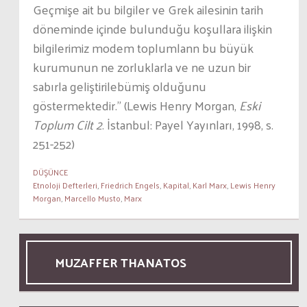
Geçmişe ait bu bilgiler ve Grek ailesinin tarih
döneminde içinde bulunduğu koşullara ilişkin
bilgilerimiz modem toplumlann bu büyük
kurumunun ne zorluklarla ve ne uzun bir
sabırla geliştirilebümiş olduğunu
göstermektedir.” (Lewis Henry Morgan,
Eski
Toplum Cilt 2
. İstanbul: Payel Yayınları, 1998, s.
251-252)
DÜŞÜNCE
Etnoloji Defterleri
,
Friedrich Engels
,
Kapital
,
Karl Marx
,
Lewis Henry
Morgan
,
Marcello Musto
,
Marx
MUZAFFER THANATOS