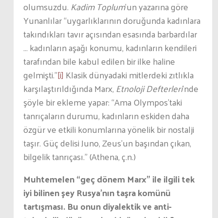
olumsuzdu.
Kadim Toplum
’un yazarına göre
Yunanlılar “uygarlıklarının doruğunda kadınlara
takındıkları tavır açısından esasında barbardılar
… kadınların aşağı konumu, kadınların kendileri
tarafından bile kabul edilen bir ilke haline
gelmişti.”
[i]
Klasik dünyadaki mitlerdeki zıtlıkla
karşılaştırıldığında Marx,
Etnoloji Defterleri
’nde
şöyle bir ekleme yapar: “Ama Olympos’taki
tanrıçaların durumu, kadınların eskiden daha
özgür ve etkili konumlarına yönelik bir nostalji
taşır. Güç delisi Juno, Zeus’un başından çıkan,
bilgelik tanrıçası.” (Athena, ç.n.)
Muhtemelen “geç dönem Marx” ile ilgili tek
iyi bilinen şey Rusya’nın taşra komünü
tartışması. Bu onun diyalektik ve anti-