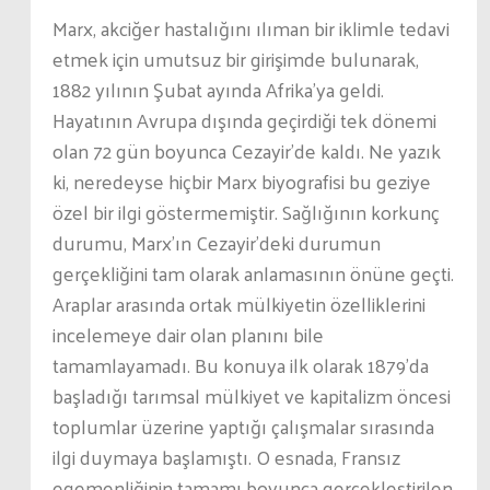
Marx, akciğer hastalığını ılıman bir iklimle tedavi
etmek için umutsuz bir girişimde bulunarak,
1882 yılının Şubat ayında Afrika’ya geldi.
Hayatının Avrupa dışında geçirdiği tek dönemi
olan 72 gün boyunca Cezayir’de kaldı. Ne yazık
ki, neredeyse hiçbir Marx biyografisi bu geziye
özel bir ilgi göstermemiştir. Sağlığının korkunç
durumu, Marx’ın Cezayir’deki durumun
gerçekliğini tam olarak anlamasının önüne geçti.
Araplar arasında ortak mülkiyetin özelliklerini
incelemeye dair olan planını bile
tamamlayamadı. Bu konuya ilk olarak 1879’da
başladığı tarımsal mülkiyet ve kapitalizm öncesi
toplumlar üzerine yaptığı çalışmalar sırasında
ilgi duymaya başlamıştı. O esnada, Fransız
egemenliğinin tamamı boyunca gerçekleştirilen