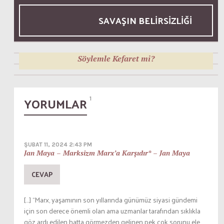
SAVAŞIN BELIRSIZLIĞI
HAZIRAN 20, 2026
Bu Yaşanan Neofeodalizm Değil
MAYIS 15, 2026
Hiperkapitalizm
Eleştirel Teorinin Kassandra’sı: Gillian Rose’un
Trajik Diyalektiği
MART 17, 2026
Söylemle Kefaret mi?
YORUMLAR
1
ŞUBAT 11, 2024 2:43 PM
Jan Maya – Marksizm Marx’a Karşıdır* – Jan Maya
CEVAP
[…] “Marx, yaşamının son yıllarında günümüz siyasi gündemi
için son derece önemli olan ama uzmanlar tarafından sıklıkla
göz ardı edilen hatta görmezden gelinen pek çok sorunu ele